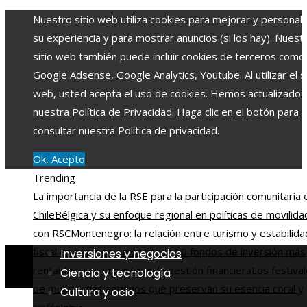
Nuestro sitio web utiliza cookies para mejorar y personali
su experiencia y para mostrar anuncios (si los hay). Nuest
sitio web también puede incluir cookies de terceros como
Google Adsense, Google Analytics, Youtube. Al utilizar el si
web, usted acepta el uso de cookies. Hemos actualizado
nuestra Política de Privacidad. Haga clic en el botón para
consultar nuestra Política de privacidad.
Ok, Acepto
Trending
La importancia de la RSE para la participación comunitaria 
Chile
Bélgica y su enfoque regional en políticas de movilida
con RSC
Montenegro: la relación entre turismo y estabilida
fiscal en tiempos de crisis
Los 10 fondos de inversión más
Inversiones y negocios
rentables y su impacto en la gestión financiera
Los festiva
Ciencia y tecnología
de música más antiguos que preservan su esencia coral y
Cultura y ocio