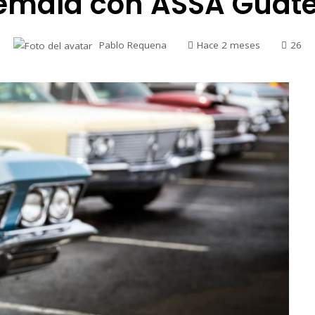
emala con ASSA Guat
Pablo Requena
Hace 2 meses
26