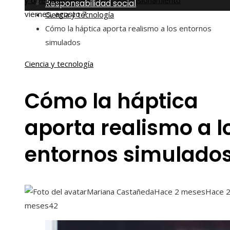
y diversidad en empleo y aprovisionamiento
Inicio
Responsabilidad social
viernes, agosto 7
Ciencia y tecnología
Cómo la háptica aporta realismo a los entornos
simulados
Ciencia y tecnología
Cómo la háptica
aporta realismo a l
entornos simulado
Mariana Castañeda
Hace 2 meses
Hace 
meses
42