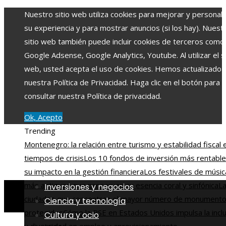
Nuestro sitio web utiliza cookies para mejorar y personali
su experiencia y para mostrar anuncios (si los hay). Nuest
sitio web también puede incluir cookies de terceros como
Google Adsense, Google Analytics, Youtube. Al utilizar el si
web, usted acepta el uso de cookies. Hemos actualizado
nuestra Política de Privacidad. Haga clic en el botón para
consultar nuestra Política de privacidad.
Ok, Acepto
Trending
Montenegro: la relación entre turismo y estabilidad fiscal 
tiempos de crisis
Los 10 fondos de inversión más rentable
su impacto en la gestión financiera
Los festivales de músic
más antiguos que preservan su esencia coral y sinfónica
La
Inversiones y negocios
ciudades que concentran el mayor número de monument
Ciencia y tecnología
protegidos
Cómo la RSE en Estados Unidos impulsa la incl
Cultura y ocio