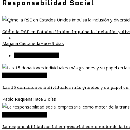
Responsabilidad Social
Responsabilidad social
Inversiones y negocios
Ciencia y tecnología
Cómo la RSE en Estados Unidos impulsa la inclusión y div
Cultura y ocio
Mariana Castañeda
Hace 3 días
Responsabilidad social
Responsabilidad social
Responsabilidad social
Las 15 donaciones individuales más grandes y su papel en 
Pablo Requena
Hace 3 días
Responsabilidad social
La responsabilidad social empresarial como motor de la tr