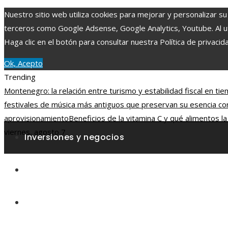
Nuestro sitio web utiliza cookies para mejorar y personalizar su
terceros como Google Adsense, Google Analytics, Youtube. Al uti
Haga clic en el botón para consultar nuestra Política de privacid
Ok, Acepto
Trending
Montenegro: la relación entre turismo y estabilidad fiscal en tie
festivales de música más antiguos que preservan su esencia cora
aprovisionamiento
Beneficios de la vitamina C y qué alimentos l
viernes, agosto 7
Inversiones y negocios
Ciencia y tecnología
Cultura y ocio