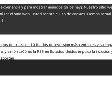
 experiencia y para mostrar anuncios (si los hay). Nuestro sitio w
lizar el sitio web, usted acepta el uso de cookies. Hemos actuali
ad.
mpos de crisis
Los 10 fondos de inversión más rentables y su impa
l y sinfónica
Cómo la RSE en Estados Unidos impulsa la inclusión
a aportan