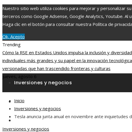
Nuestro sitio web utiliza cookies para mejorar y personalizar su
terceros como Google Adsense, Google Analytics, Youtube. Al uti
Haga clic en el botón para consultar nuestra Política de privacid
Ok, Acepto
Trending
Cómo la RSE en Estados Unidos impulsa la inclusión y diversida
individuales más grandes y su papel en la innovación tecnológica
versionadas que han trascendido fronteras y culturas
jueves, agosto 6
Inversiones y negocios
Inicio
Ciencia y tecnología
Inversiones y negocios
Tesla anuncia junta anual en noviembre ante inquietudes 
Cultura y ocio
Inversiones y negocios