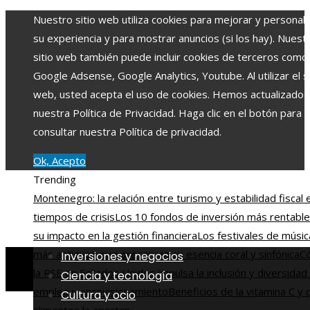
Nuestro sitio web utiliza cookies para mejorar y personali
su experiencia y para mostrar anuncios (si los hay). Nuest
sitio web también puede incluir cookies de terceros como
Google Adsense, Google Analytics, Youtube. Al utilizar el si
web, usted acepta el uso de cookies. Hemos actualizado
nuestra Política de Privacidad. Haga clic en el botón para
consultar nuestra Política de privacidad.
Ok, Acepto
Trending
Montenegro: la relación entre turismo y estabilidad fiscal 
tiempos de crisis
Los 10 fondos de inversión más rentable
su impacto en la gestión financiera
Los festivales de músic
más antiguos que preservan su esencia coral y sinfónica
C
Inversiones y negocios
la RSE en Estados Unidos impulsa la inclusión y diversidad
Ciencia y tecnología
empleo y aprovisionamiento
Beneficios de la vitamina C y 
Cultura y ocio