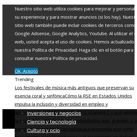
Nuestro sitio web utiliza cookies para mejorar y personali
su experiencia y para mostrar anuncios (si los hay). Nuest
sitio web también puede incluir cookies de terceros como
Google Adsense, Google Analytics, Youtube. Al utilizar el si
web, usted acepta el uso de cookies. Hemos actualizado
nuestra Política de Privacidad. Haga clic en el botón para
consultar nuestra Política de privacidad.
Ok, Acepto
Trending
Los festivales de música más antiguos que preservan su
esencia coral y sinfónica
Cómo la RSE en Estados Unidos
impulsa la inclusión y diversidad en empleo y
aprovisionamiento
Beneficios de la vitamina C y qué alime
Inversiones y negocios
la aportan
Las 15 donaciones individuales más grandes y s
Ciencia y tecnología
papel en la innovación tecnológica
La economía azul como
Cultura y ocio