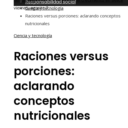
herramienta para la resiliencia y el crecimiento en Belice
Inicio
Responsabilidad social
viernes, agosto 7
Ciencia y tecnología
Raciones versus porciones: aclarando conceptos
nutricionales
Ciencia y tecnología
Raciones versus
porciones:
aclarando
conceptos
nutricionales