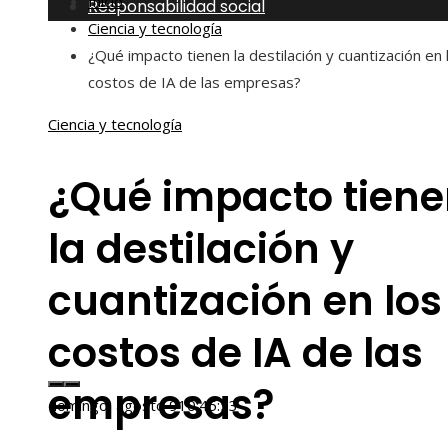
Inicio
Responsabilidad social
Ciencia y tecnología
¿Qué impacto tienen la destilación y cuantización en 
costos de IA de las empresas?
Ciencia y tecnología
¿Qué impacto tien
la destilación y
cuantización en los
costos de IA de las
empresas?
domingo, agosto 9
10:45:55