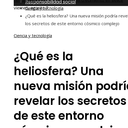
herramienta para la resiliencia y el crecimiento en Belice
Inicio
Responsabilidad social
viernes, agosto 7
Ciencia y tecnología
¿Qué es la heliosfera? Una nueva misión podría reve
los secretos de este entorno cósmico complejo
Ciencia y tecnología
¿Qué es la
heliosfera? Una
nueva misión podrí
revelar los secretos
de este entorno