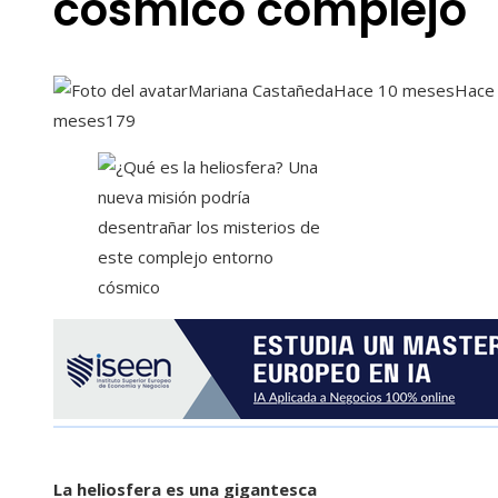
cósmico complejo
Mariana Castañeda
Hace 10 meses
Hace
meses
179
La heliosfera es una gigantesca