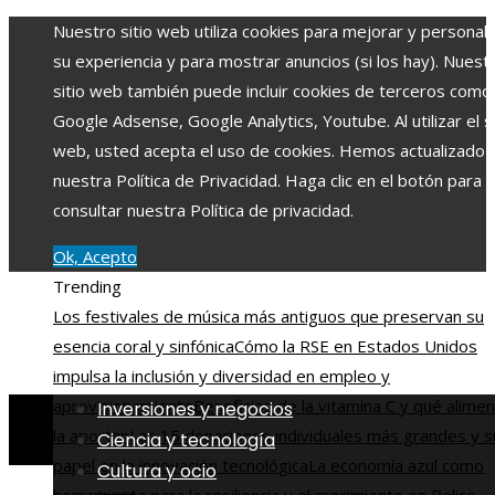
Nuestro sitio web utiliza cookies para mejorar y personali
su experiencia y para mostrar anuncios (si los hay). Nuest
sitio web también puede incluir cookies de terceros como
Google Adsense, Google Analytics, Youtube. Al utilizar el si
web, usted acepta el uso de cookies. Hemos actualizado
nuestra Política de Privacidad. Haga clic en el botón para
consultar nuestra Política de privacidad.
Ok, Acepto
Trending
Los festivales de música más antiguos que preservan su
esencia coral y sinfónica
Cómo la RSE en Estados Unidos
impulsa la inclusión y diversidad en empleo y
aprovisionamiento
Beneficios de la vitamina C y qué alime
Inversiones y negocios
la aportan
Las 15 donaciones individuales más grandes y s
Ciencia y tecnología
papel en la innovación tecnológica
La economía azul como
Cultura y ocio