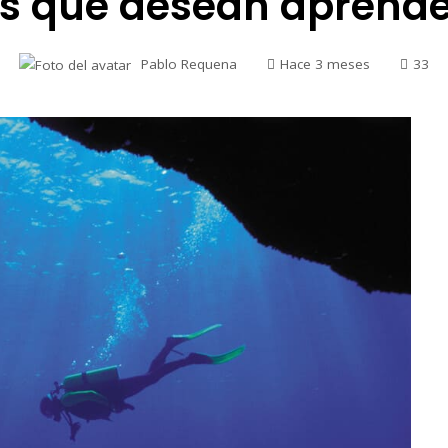
as que desean aprend
Pablo Requena
Hace 3 meses
33