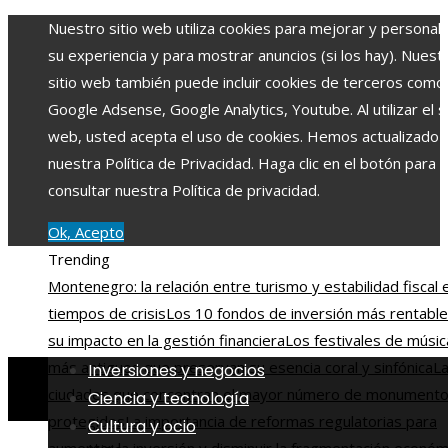
Nuestro sitio web utiliza cookies para mejorar y personali
su experiencia y para mostrar anuncios (si los hay). Nuest
sitio web también puede incluir cookies de terceros como
Google Adsense, Google Analytics, Youtube. Al utilizar el si
web, usted acepta el uso de cookies. Hemos actualizado
nuestra Política de Privacidad. Haga clic en el botón para
consultar nuestra Política de privacidad.
Ok, Acepto
Trending
Montenegro: la relación entre turismo y estabilidad fiscal 
tiempos de crisis
Los 10 fondos de inversión más rentable
su impacto en la gestión financiera
Los festivales de músic
más antiguos que preservan su esencia coral y sinfónica
La
Inversiones y negocios
ciudades que concentran el mayor número de monument
Ciencia y tecnología
protegidos
La importancia de reformas regulatorias para
Cultura y ocio