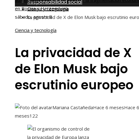
aumentar la inversión y disminuir la fragmentación económ
Inicio
Responsabilidad social
en Bosnia y Herzegovina
Ciencia y tecnología
sábado, agosto 8
La privacidad de X de Elon Musk bajo escrutinio eur
Ciencia y tecnología
La privacidad de X
de Elon Musk bajo
escrutinio europeo
Mariana Castañeda
Hace 6 meses
Hace 
meses
122