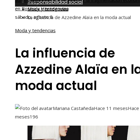
aumentar la inversión y disminuir la fragmentación económ
Inicio
Responsabilidad social
en Bosnia y Herzegovina
Moda y tendencias
sábado, agosto 8
La influencia de Azzedine Alaïa en la moda actual
Moda y tendencias
La influencia de
Azzedine Alaïa en l
moda actual
Mariana Castañeda
Hace 11 meses
Hace
meses
196