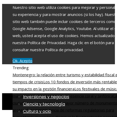
Nuestro sitio web utiliza cookies para mejorar y personali
su experiencia y para mostrar anuncios (si los hay). Nuest
sitio web también puede incluir cookies de terceros como
Google Adsense, Google Analytics, Youtube. Al utilizar el si
web, usted acepta el uso de cookies. Hemos actualizado
nuestra Política de Privacidad. Haga clic en el botón para
consultar nuestra Política de privacidad.
Ok, Acepto
Trending
Montenegro: la relación entre turismo y estabilidad fiscal 
tiempos de crisis
Los 10 fondos de inversión más rentable
su impacto en la gestión financiera
Los festivales de músic
más antiguos que preservan su esencia coral y sinfónica
La
Inversiones y negocios
ciudades que concentran el mayor número de monument
Ciencia y tecnología
protegidos
La importancia de reformas regulatorias para
Cultura y ocio