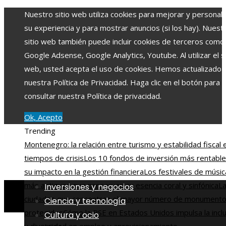
Nuestro sitio web utiliza cookies para mejorar y personali
su experiencia y para mostrar anuncios (si los hay). Nuest
sitio web también puede incluir cookies de terceros como
Google Adsense, Google Analytics, Youtube. Al utilizar el si
web, usted acepta el uso de cookies. Hemos actualizado
nuestra Política de Privacidad. Haga clic en el botón para
consultar nuestra Política de privacidad.
Ok, Acepto
Trending
Montenegro: la relación entre turismo y estabilidad fiscal 
tiempos de crisis
Los 10 fondos de inversión más rentable
su impacto en la gestión financiera
Los festivales de músic
más antiguos que preservan su esencia coral y sinfónica
La
Inversiones y negocios
ciudades que concentran el mayor número de monument
Ciencia y tecnología
protegidos
Cómo la RSE en Estados Unidos impulsa la incl
Cultura y ocio