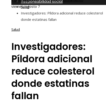
y diversidad en empleo y aprovisionamiento
Inicio
Responsabilidad social
viernes, agosto 7
Salud
Investigadores: Píldora adicional reduce colesterol
donde estatinas fallan
Salud
Investigadores:
Píldora adicional
reduce colesterol
donde estatinas
fallan