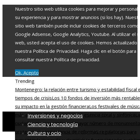
Nuestro sitio web utiliza cookies para mejorar y personali
su experiencia y para mostrar anuncios (si los hay). Nuest
sitio web también puede incluir cookies de terceros como
Google Adsense, Google Analytics, Youtube. Al utilizar el si
web, usted acepta el uso de cookies. Hemos actualizado
nuestra Política de Privacidad. Haga clic en el botón para
consultar nuestra Política de privacidad.
Ok, Acepto
Trending
Montenegro: la relación entre turismo y estabilidad fiscal 
tiempos de crisis
Los 10 fondos de inversión más rentable
su impacto en la gestión financiera
Los festivales de músic
más antiguos que preservan su esencia coral y sinfónica
La
Inversiones y negocios
ciudades que concentran el mayor número de monument
Ciencia y tecnología
protegidos
La importancia de reformas regulatorias para
Cultura y ocio