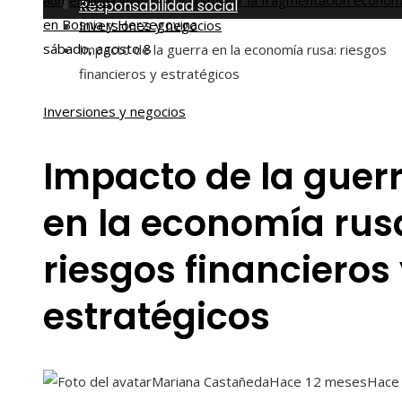
aumentar la inversión y disminuir la fragmentación económ
Inicio
Responsabilidad social
en Bosnia y Herzegovina
Inversiones y negocios
sábado, agosto 8
Impacto de la guerra en la economía rusa: riesgos
financieros y estratégicos
Inversiones y negocios
Impacto de la guer
en la economía rus
riesgos financieros
estratégicos
Mariana Castañeda
Hace 12 meses
Hace