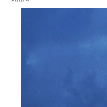
meses
172