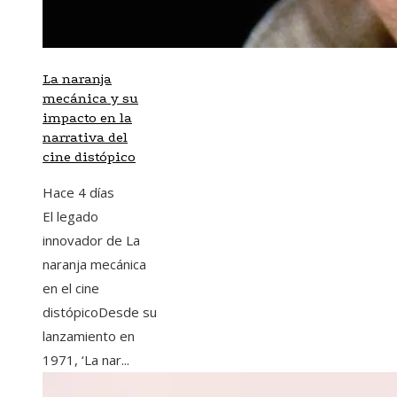
La naranja
mecánica y su
impacto en la
narrativa del
cine distópico
Hace 4 días
El legado
innovador de La
naranja mecánica
en el cine
distópicoDesde su
lanzamiento en
1971, ‘La nar...