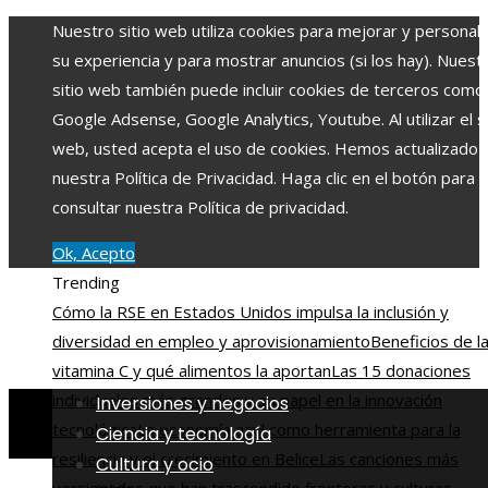
Nuestro sitio web utiliza cookies para mejorar y personali
su experiencia y para mostrar anuncios (si los hay). Nuest
sitio web también puede incluir cookies de terceros como
Google Adsense, Google Analytics, Youtube. Al utilizar el si
web, usted acepta el uso de cookies. Hemos actualizado
nuestra Política de Privacidad. Haga clic en el botón para
consultar nuestra Política de privacidad.
Ok, Acepto
Trending
Cómo la RSE en Estados Unidos impulsa la inclusión y
diversidad en empleo y aprovisionamiento
Beneficios de l
vitamina C y qué alimentos la aportan
Las 15 donaciones
individuales más grandes y su papel en la innovación
Inversiones y negocios
tecnológica
La economía azul como herramienta para la
Ciencia y tecnología
resiliencia y el crecimiento en Belice
Las canciones más
Cultura y ocio