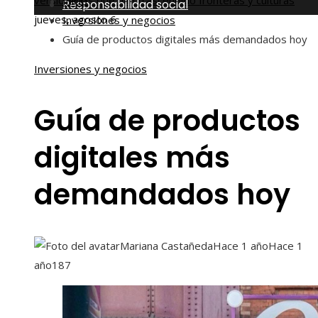
versionadas que han trascendido fronteras y culturas
Inicio
Responsabilidad social
jueves, agosto 6
Inversiones y negocios
Guía de productos digitales más demandados hoy
Inversiones y negocios
Guía de productos
digitales más
demandados hoy
Mariana Castañeda
Hace 1 año
Hace 1
año
187