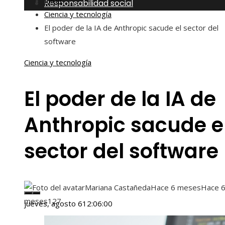
Inicio
Responsabilidad social
Ciencia y tecnología
El poder de la IA de Anthropic sacude el sector del
software
Ciencia y tecnología
El poder de la IA de
Anthropic sacude e
sector del software
Mariana Castañeda
Hace 6 meses
Hace 
meses
127
jueves, agosto 6
12:06:01