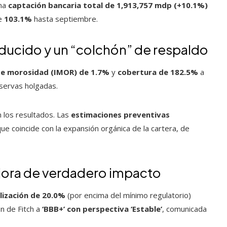
una
captación bancaria total de 1,913,757 mdp (+10.1%)
de
103.1%
hasta septiembre.
educido y un “colchón” de respaldo
de morosidad (IMOR) de 1.7%
y
cobertura de 182.5%
a
eservas holgadas.
n los resultados. Las
estimaciones preventivas
ue coincide con la expansión orgánica de la cartera, de
ejora de verdadero impacto
alización de 20.0%
(por encima del mínimo regulatorio)
ón de Fitch a
‘BBB+’ con perspectiva ‘Estable’
, comunicada