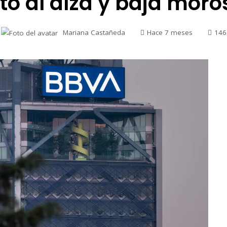
to al alza y baja mor
Mariana Castañeda
Hace 7 meses
146