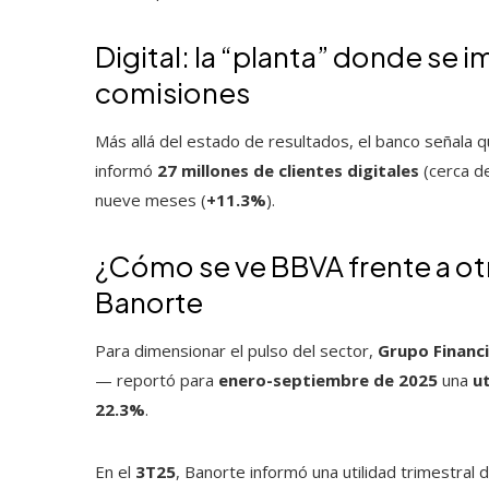
Digital: la “planta” donde se i
comisiones
Más allá del estado de resultados, el banco señala 
informó
27 millones de clientes digitales
(cerca d
nueve meses (
+11.3%
).
¿Cómo se ve BBVA frente a otr
Banorte
Para dimensionar el pulso del sector,
Grupo Financ
— reportó para
enero-septiembre de 2025
una
u
22.3%
.
En el
3T25
, Banorte informó una utilidad trimestral 