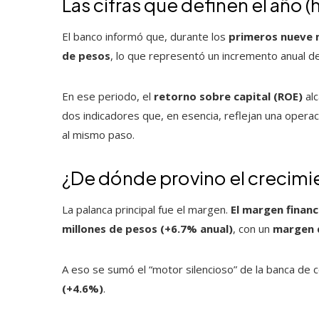
Las cifras que definen el año 
El banco informó que, durante los
primeros nueve 
de pesos
, lo que representó un incremento anual d
En ese periodo, el
retorno sobre capital (ROE)
alc
dos indicadores que, en esencia, reflejan una opera
al mismo paso.
¿De dónde provino el crecimi
La palanca principal fue el margen.
El margen finan
millones de pesos (+6.7% anual)
, con un
margen d
A eso se sumó el “motor silencioso” de la banca de
(+4.6%)
.