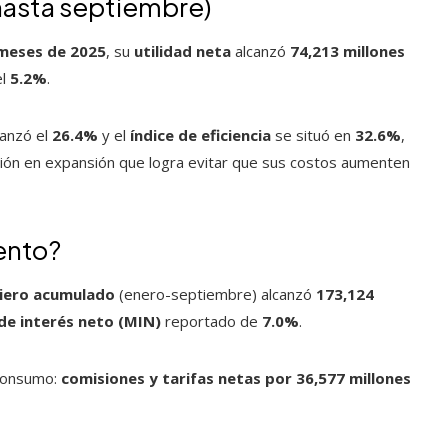
(hasta septiembre)
meses de 2025
, su
utilidad neta
alcanzó
74,213 millones
el
5.2%
.
anzó el
26.4%
y el
índice de eficiencia
se situó en
32.6%
,
ción en expansión que logra evitar que sus costos aumenten
ento?
ciero acumulado
(enero-septiembre) alcanzó
173,124
e interés neto (MIN)
reportado de
7.0%
.
 consumo:
comisiones y tarifas netas por 36,577 millones