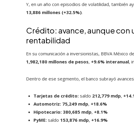
Y, en un año con episodios de volatilidad, también 
13,886 millones (+32.5%)
.
Crédito: avance, aunque con
rentabilidad
En su comunicación a inversionistas, BBVA México d
1,982,180 millones de pesos
,
+9.6% interanual
, 
Dentro de ese segmento, el banco subrayó avances 
Tarjetas de crédito:
saldo
212,779 mdp
,
+14.
Automotriz:
75,249 mdp
,
+18.6%
Hipotecario:
380,685 mdp
,
+8.1%
PyME:
saldo
153,876 mdp
,
+16.9%