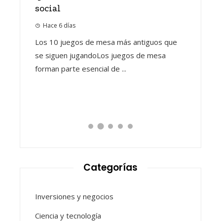
social
El pape
Hace 6 días
MCU y 
todos los
Los 10 juegos de mesa más antiguos que
Downey
eran
se siguen jugandoLos juegos de mesa
Hace 2 
forman parte esencial de ...
Después 
descubrir
del Unive
Categorías
Inversiones y negocios
Ciencia y tecnología