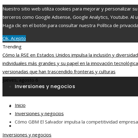
Nuestro sitio web utiliza cookies para mejorar y personalizar su
terceros como Google Adsense, Google Analytics, Youtube. Al uti
Haga clic en el botón para consultar nuestra Política de privacid
Ok, Acepto
Trending
Cómo la RSE en Estados Unidos impulsa la inclusión y diversida
individuales más grandes y su papel en la innovación tecnológica
versionadas que han trascendido fronteras y culturas
jueves, agosto 6
Inversiones y negocios
Inicio
Ciencia y tecnología
Inversiones y negocios
Cómo GBM El Salvador impulsa la competitividad empresari
Cultura y ocio
Inversiones y negocios