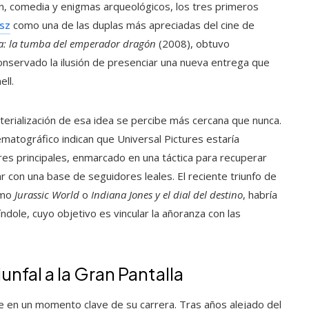
n, comedia y enigmas arqueológicos, los tres primeros
sz
como una de las duplas más apreciadas del cine de
: la tumba del emperador dragón
(2008), obtuvo
onservado la ilusión de presenciar una nueva entrega que
ll.
erialización de esa idea se percibe más cercana que nunca.
matográfico indican que Universal Pictures estaría
res principales, enmarcado en una táctica para recuperar
con una base de seguidores leales. El reciente triunfo de
omo
Jurassic World
o
Indiana Jones y el dial del destino
, habría
ndole, cuyo objetivo es vincular la añoranza con las
nfal a la Gran Pantalla
re en un momento clave de su carrera. Tras años alejado del