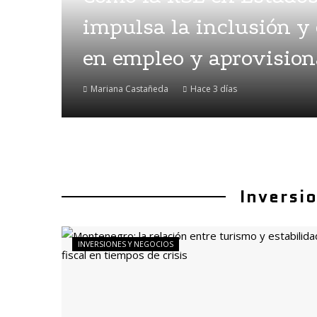
impulsa la inclusión y
en empleo y aprovisio
Mariana Castañeda
Hace 3 días
Inversi
INVERSIONES Y NEGOCIOS