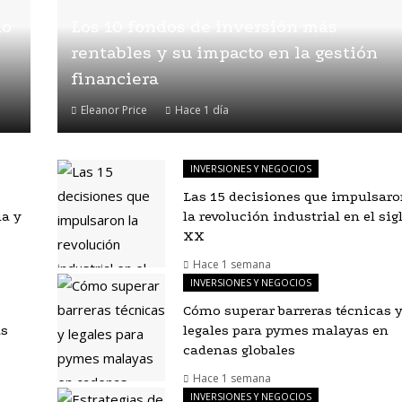
mo
Los 10 fondos de inversión más
rentables y su impacto en la gestión
financiera
Eleanor Price
Hace 1 día
INVERSIONES Y NEGOCIOS
Las 15 decisiones que impulsaro
ia y
la revolución industrial en el sig
XX
Hace 1 semana
INVERSIONES Y NEGOCIOS
Cómo superar barreras técnicas 
as
legales para pymes malayas en
cadenas globales
Hace 1 semana
INVERSIONES Y NEGOCIOS