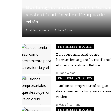
Montenegro: la relación entre turis
y estabilidad fiscal en tiempos de
crisis
Pablo Requena
Hace 1 día
INVERSIONES Y NEGOCIOS
La economía azul como
herramienta para la resilienc
el crecimiento en Belice
Hace 4 días
INVERSIONES Y NEGOCIOS
Fusiones empresariales que
destruyeron valor y sus caus
reales
Hace 1 semana
INVERSIONES Y NEGOCIOS